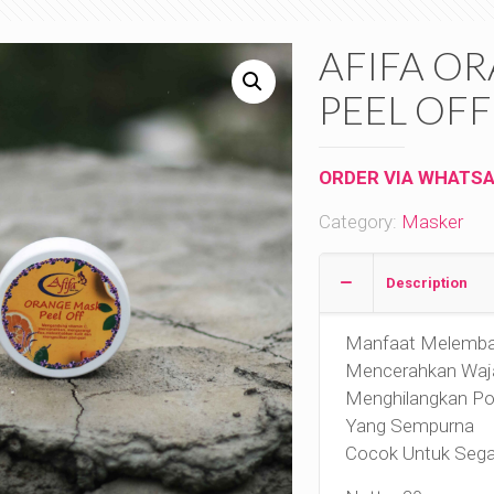
AFIFA O
PEEL OFF
ORDER VIA WHATS
Category:
Masker
Description
Manfaat Melemba
Mencerahkan Waj
Menghilangkan Por
Yang Sempurna
Cocok Untuk Segal