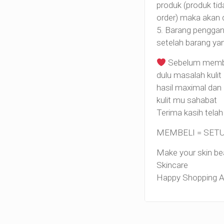
produk (produk tid
order) maka akan 
5. Barang penggant
setelah barang yan
Sebelum membel
dulu masalah kuli
hasil maximal dan
kulit mu sahabat
Terima kasih telah
MEMBELI = SET
Make your skin bea
Skincare
Happy Shopping Af