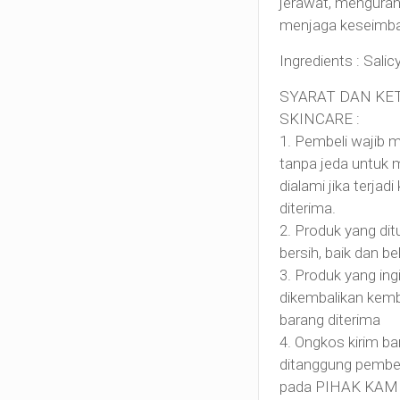
jerawat, mengurang
menjaga keseimban
Ingredients : Salic
SYARAT DAN KE
SKINCARE :
1. Pembeli wajib 
tanpa jeda untuk 
dialami jika terja
diterima.
2. Produk yang di
bersih, baik dan b
3. Produk yang ingi
dikembalikan kemb
barang diterima
4. Ongkos kirim ba
ditanggung pembeli
pada PIHAK KAMI, 