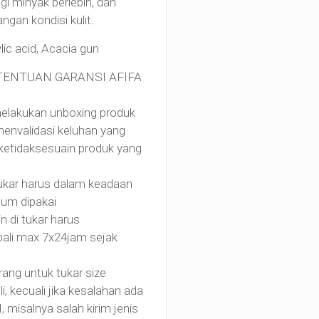
i minyak berlebih, dan
gan kondisi kulit.
ylic acid, Acacia gun
TENTUAN GARANSI AFIFA
melakukan unboxing produk
menvalidasi keluhan yang
di ketidaksesuain produk yang
tukar harus dalam keadaan
elum dipakai
n di tukar harus
ali max 7x24jam sejak
rang untuk tukar size
, kecuali jika kesalahan ada
misalnya salah kirim jenis